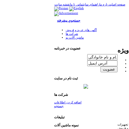
صفحه اصلی
درباره ما
راهنمای سایت
تماس با ما
نقشه سایت
جستجوي پيشرفته
آگهی های خرید و فروش
شرکت ها
ماشین آلات نو
عضویت در خبرنامه
یژه
ثبت نام در سايت
شرکت ها
اضافه کردن اطلاعات
جستجو
تبليغات
 تجهیزات
نمونه ماشين آلات
 و فروش