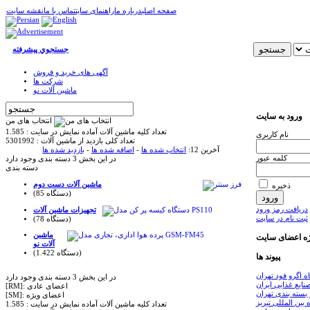
صفحه اصلی
درباره ما
راهنمای سایت
تماس با ما
نقشه سایت
جستجوي پيشرفته
آگهی های خرید و فروش
شرکت ها
ماشین آلات نو
ورود به سایت
انتخاب های من
تعداد کلیه ماشین آلات آماده نمایش در سایت : 1.585
نام كاربری
تعداد کلی بازدید از ماشین آلات : 5301992
آخرین 12:
انتخاب شده ها
-
اضافه شده ها
-
بازدید شده ها
كلمه عبور
در این بخش 3 دسته بندی وجود دارد
دسته بندی
ماشين آلات دست دوم
ذخیره
(85 دستگاه)
دریافت رمز ورود
تجهيزات ماشين آلات
ثبت نام در سایت
(78 دستگاه)
ماشين
ژه اعضای سایت
آلات نو
(1.422 دستگاه)
پیوند ها
ه اگرو فود تهران
در این بخش 3 دسته بندی وجود دارد
ایع غذایی ایران
[RM]: اعضای عادی
بسته بندی تهران
[SM]: اعضای ویژه
 بین المللی تبریز
تعداد کلیه ماشین آلات آماده نمایش در سایت : 1.585